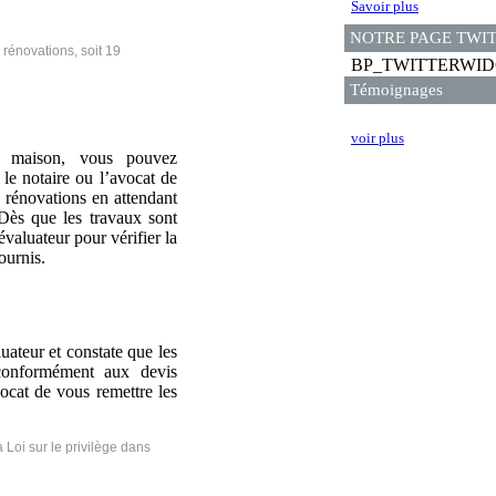
Savoir plus
NOTRE PAGE TWI
 rénovations, soit 19
BP_TWITTERWI
Témoignages
voir plus
e maison, vous pouvez
le notaire ou l’avocat de
s rénovations en attendant
 Dès que les travaux sont
évaluateur pour vérifier la
ournis.
luateur et constate que les
 conformément aux devis
vocat de vous remettre les
 Loi sur le privilège dans