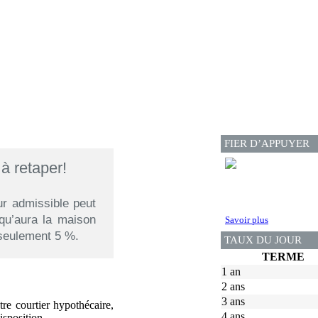
FIER D’APPUYER
à retaper!
ur admissible peut
qu’aura la maison
Savoir plus
seulement 5 %.
TAUX DU JOUR
TERME
1 an
2 ans
3 ans
re courtier hypothécaire,
4 ans
sposition.