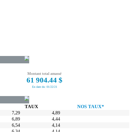
Montant total amassé
61 904.44 $
En date du: 01/22/21
TAUX
NOS TAUX*
7,29
4,89
6,89
4,44
6,54
4,14
6,34
4,14