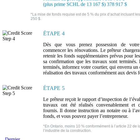
(plus prime SCHL de 13 167 $) 378 917 $
*La mise de fonds requise est de 5 % du prix d’achat incluant les
250 $.
ÉTAPE 4
Dès que vous prenez possession de votr
commencer les rénovations. Le prêteur chargera 
retenir les fonds supplémentaires prévus pour le
sa confirmation que les travaux sont terminés.
terminés, informez votre courtier, qui enverra un 
réalisation des travaux conformément aux devis f
ÉTAPE 5
Le prêteur reçoit le rapport d’inspection de l’éva
travaux ont été réalisés convenablement et
fournis. Il donne instruction au notaire ou à l’a
fonds, et vous pouvez payer l’entrepreneur.
*En Ontario, moins 10 % conformément à l’article 22 de la
l’industrie de la construction.
Dernier