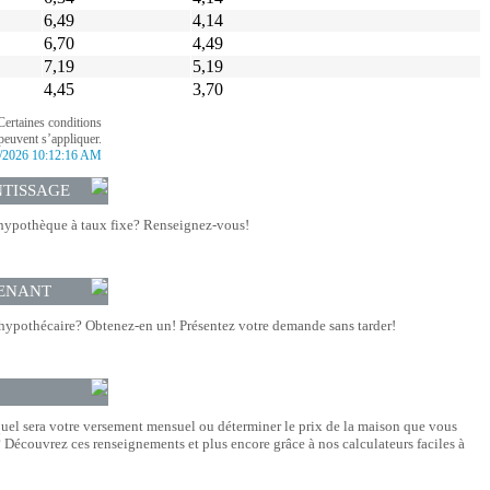
6,49
4,14
6,70
4,49
7,19
5,19
4,45
3,70
Certaines conditions
peuvent s’appliquer.
/2026 10:12:16 AM
NTISSAGE
hypothèque à taux fixe? Renseignez-vous!
ENANT
hypothécaire? Obtenez-en un! Présentez votre demande sans tarder!
quel sera votre versement mensuel ou déterminer le prix de la maison que vous
Découvrez ces renseignements et plus encore grâce à nos calculateurs faciles à