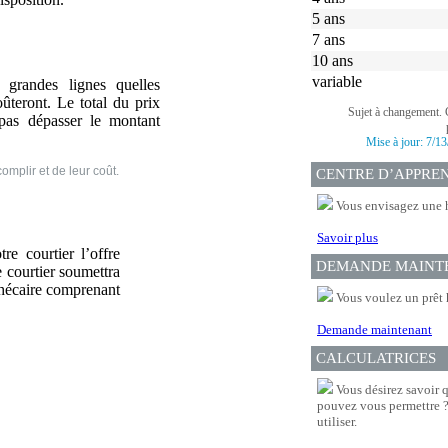
5 ans
7 ans
10 ans
variable
grandes lignes quelles
ûteront. Le total du prix
Sujet à changement. 
 pas dépasser le montant
Mise à jour:
7/13
mplir et de leur coût.
CENTRE D’APPRE
Vous envisagez une 
Savoir plus
re courtier l’offre
DEMANDE MAINT
e courtier soumettra
thécaire comprenant
Vous voulez un prêt 
Demande maintenant
CALCULATRICES
Vous désirez savoir 
pouvez vous permettre ? 
utiliser.